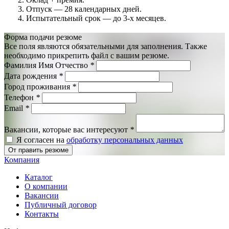
Отпуск — 28 календарных дней.
Испытательный срок — до 3-х месяцев.
Форма подачи резюме
Все поля являются обязательными для заполнения. Также
необходимо прикрепить файл с вашим резюме.
Фамилия Имя Отчество
*
Дата рождения
*
Город проживания
*
Телефон
*
Email
*
Вакансии, которые вас интересуют
*
Я согласен на
обработку персональных данных
От править резюме
Компания
Каталог
О компании
Вакансии
Публичный договор
Контакты