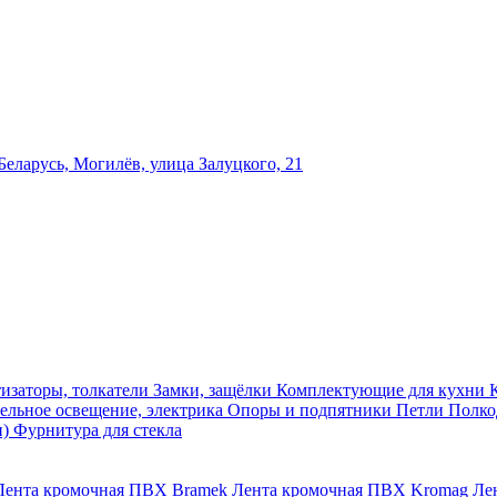
еларусь, Могилёв, улица Залуцкого, 21
изаторы, толкатели
Замки, защёлки
Комплектующие для кухни
ельное освещение, электрика
Опоры и подпятники
Петли
Полко
и)
Фурнитура для стекла
Лента кромочная ПВХ Bramek
Лента кромочная ПВХ Kromag
Ле