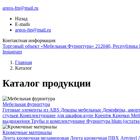
argos-fm@mail.ru
Назад
E-mails
argos-fm@mail.ru
Контактная информация
Торговый объект «Мебельная Фурнитура» 212040, Республика Б
Instagram
Главная
Каталог
Каталог продукции
Мебельная фурнитура
Готовые элементы из ABS
Декоры мебельные
Демпферы, аморт
стульев
Комплектующие для шкафов-купе
Крепёж
Крючки
Меб
выдвижения
Трубы и комплектующие
Фурнитура blum (остатк
Кромочные материалы
Лента кромочная меламиновая
Лента кромочная ПВХ Artvinyl