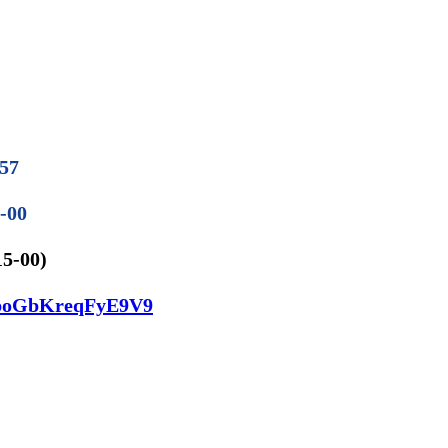
57
1-00
5-00)
napoGbKreqFyE9V9