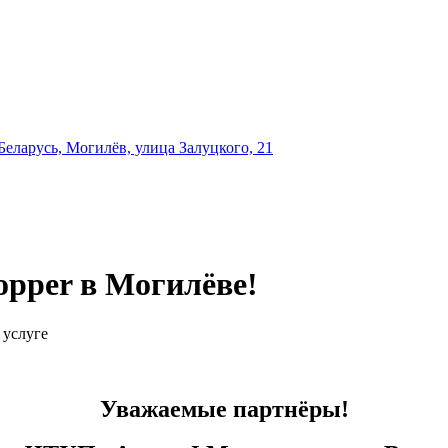
еларусь, Могилёв, улица Залуцкого, 21
pper в Могилёве!
 услуге
Уважаемые партнёры!