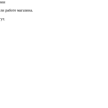
рии
ли работе магазина.
ут.