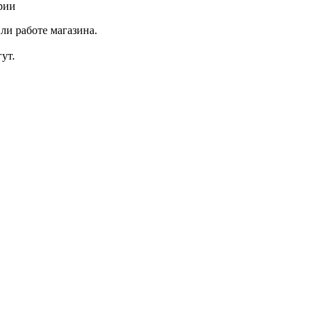
рии
ли работе магазина.
ут.