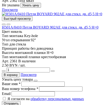
Арт. 2362
Под заказ
Не указана
Узнать цену
Просмотр
Быстрый просмотр
Н501А/0410 Петля BOYARD 902AE для стекл. дв. d5,5 H=0
Цвет
никель
Тип монтажа
Key-hole
Угол открывания
92°
Тип
для стекла
Принцип работы
без доводчика
Высота монтажной планки
H=0
Тип монтажной планки
крестообразная
Арт. 2361
В наличии
2.50 BYN / шт.
Просмотр
В корзину
Узнать цену товара
Ваше имя
*
Ваш номер телефона
*
Email
Я согласен на
обработку персональных данных
Отправить