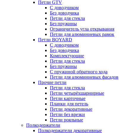
Петли GTV
С доводчиком
Без доводчика
Петли для стекла
Без пружины
Ограничитель угла открывания
Петли для алюминиевых рамок
Петли BOYARD
С доводчиком
Без доводчика
Комплектующие
Петли для стекла
Без пружины
С пружиной обратного хода
Петли для алюминиевых фасадов
Прочие петли
Петли для стекла
Петли четырёхшарнирные
Петли карточные
Планки для петель
Петли декоративные
Петли без врезки
Петли рояльные
Полкодержатели
Полкодержатели декоративные