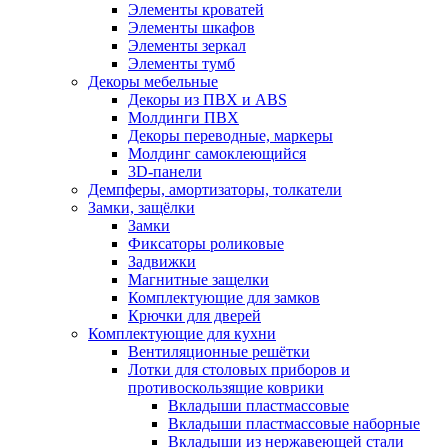
Элементы кроватей
Элементы шкафов
Элементы зеркал
Элементы тумб
Декоры мебельные
Декоры из ПВХ и ABS
Молдинги ПВХ
Декоры переводные, маркеры
Молдинг самоклеющийся
3D-панели
Демпферы, амортизаторы, толкатели
Замки, защёлки
Замки
Фиксаторы роликовые
Задвижки
Магнитные защелки
Комплектующие для замков
Крючки для дверей
Комплектующие для кухни
Вентиляционные решётки
Лотки для столовых приборов и
противоскользящие коврики
Вкладыши пластмассовые
Вкладыши пластмассовые наборные
Вкладыши из нержавеющей стали