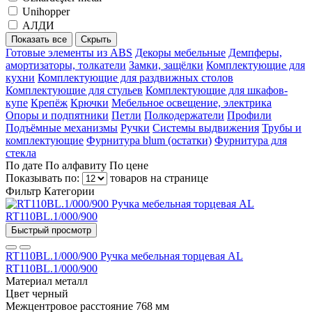
Unihopper
АЛДИ
Показать все
Скрыть
Готовые элементы из ABS
Декоры мебельные
Демпферы,
амортизаторы, толкатели
Замки, защёлки
Комплектующие для
кухни
Комплектующие для раздвижных столов
Комплектующие для стульев
Комплектующие для шкафов-
купе
Крепёж
Крючки
Мебельное освещение, электрика
Опоры и подпятники
Петли
Полкодержатели
Профили
Подъёмные механизмы
Ручки
Системы выдвижения
Трубы и
комплектующие
Фурнитура blum (остатки)
Фурнитура для
стекла
По дате
По алфавиту
По цене
Показывать по:
товаров на странице
Фильтр
Категории
Быстрый просмотр
RT110BL.1/000/900 Ручка мебельная торцевая AL
RT110BL.1/000/900
Материал
металл
Цвет
черный
Межцентровое расстояние
768 мм