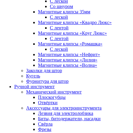
С леской
Со шнуром
Магнитные клипсы 35мм
С леской
Магнитные клипсы «Квадро Люкс»
С лентой
Магнитные клипсы «Круг Люкс»
С лентой
Магнитные клипсы «Ромашка»
С леской
Магнитные клипсы «Нефрит»
Магнитные клипсы «Лилия»
Магнитные клипсы «Волна»
Заколки для штор
Кугель
Фурнитура для штор
Ручной инструмент
Механический инструмент
Плоскогубцы
Отвёртки
Аксессуары для электроинструмента
Лезвия для электролобзика
Биты, битодержатели, насадки
Свёрла
Фрезы