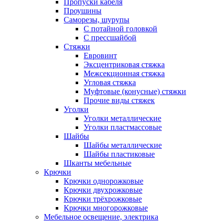
Пропуски кабеля
Проушины
Саморезы, шурупы
С потайной головкой
С прессшайбой
Стяжки
Евровинт
Эксцентриковая стяжка
Межсекционная стяжка
Угловая стяжка
Муфтовые (конусные) стяжки
Прочие виды стяжек
Уголки
Уголки металлические
Уголки пластмассовые
Шайбы
Шайбы металлические
Шайбы пластиковые
Шканты мебельные
Крючки
Крючки однорожковые
Крючки двухрожковые
Крючки трёхрожковые
Крючки многорожковые
Мебельное освещение, электрика