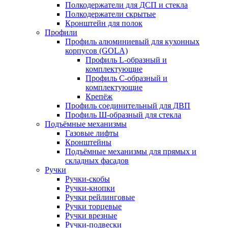
Полкодержатели для ДСП и стекла
Полкодержатели скрытые
Кронштейн для полок
Профили
Профиль алюминиевый для кухонных
корпусов (GOLA)
Профиль L-образный и
комплектующие
Профиль C-образный и
комплектующие
Крепёж
Профиль соединительный для ДВП
Профиль Ш-образный для стекла
Подъёмные механизмы
Газовые лифты
Кронштейны
Подъёмные механизмы для прямых и
складных фасадов
Ручки
Ручки-скобы
Ручки-кнопки
Ручки рейлинговые
Ручки торцевые
Ручки врезные
Ручки-подвески