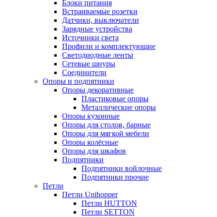
Блоки питания
Встраиваемые розетки
Датчики, выключатели
Зарядные устройства
Источники света
Профили и комплектующие
Светодиодные ленты
Сетевые шнуры
Соединители
Опоры и подпятники
Опоры декоративные
Пластиковые опоры
Металлические опоры
Опоры кухонные
Опоры для столов, барные
Опоры для мягкой мебели
Опоры колёсные
Опоры для шкафов
Подпятники
Подпятники войлочные
Подпятники прочие
Петли
Петли Unihopper
Петли HUTTON
Петли SETTON