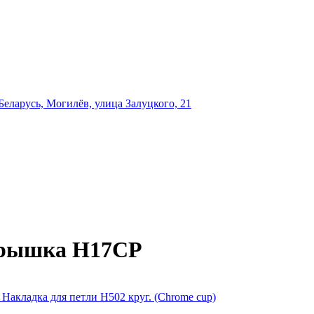
еларусь, Могилёв, улица Залуцкого, 21
крышка H17CP