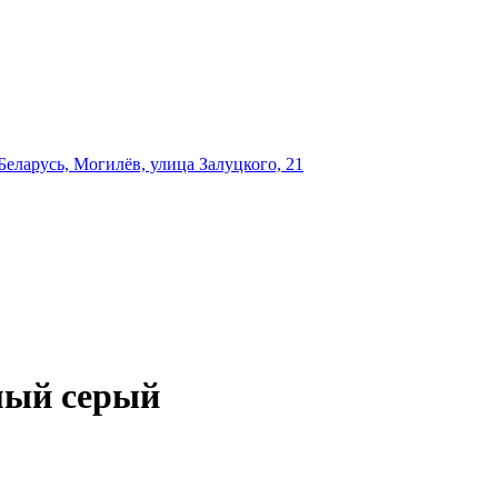
еларусь, Могилёв, улица Залуцкого, 21
мый серый