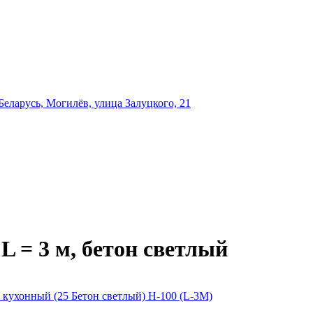
еларусь, Могилёв, улица Залуцкого, 21
L = 3 м, бетон светлый