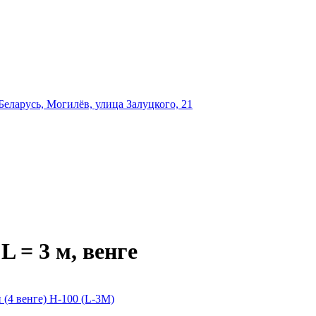
еларусь, Могилёв, улица Залуцкого, 21
 = 3 м, венге