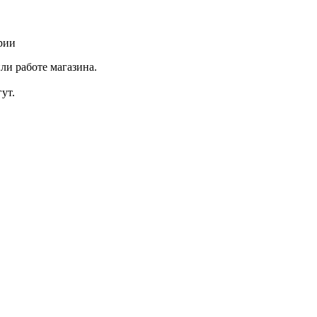
рии
ли работе магазина.
ут.