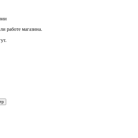
рии
ли работе магазина.
ут.
тр