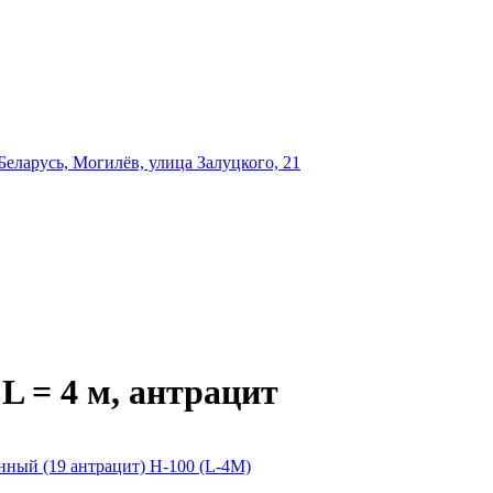
еларусь, Могилёв, улица Залуцкого, 21
L = 4 м, антрацит