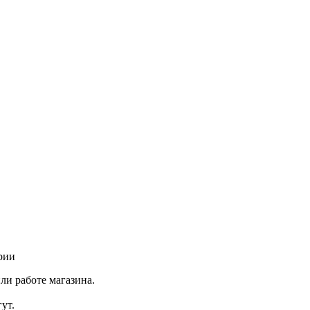
рии
ли работе магазина.
ут.