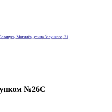
еларусь, Могилёв, улица Залуцкого, 21
сунком №26С