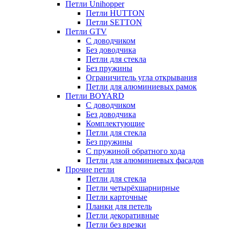
Петли Unihopper
Петли HUTTON
Петли SETTON
Петли GTV
С доводчиком
Без доводчика
Петли для стекла
Без пружины
Ограничитель угла открывания
Петли для алюминиевых рамок
Петли BOYARD
С доводчиком
Без доводчика
Комплектующие
Петли для стекла
Без пружины
С пружиной обратного хода
Петли для алюминиевых фасадов
Прочие петли
Петли для стекла
Петли четырёхшарнирные
Петли карточные
Планки для петель
Петли декоративные
Петли без врезки