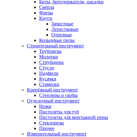
Биты, битодержатели, насадки
Свёрла
Фрезы
Круги
Зачистные
Лепестковые
Отрезные
Кольцевые пилы
Строительный инструмент
Труборезы
Молотки
Струбцины
Стусло
Надфили
Кусачки
Стамески
Крепёжный инструмент
Степлеры и скобы
Отделочный инструмент
Ножи
Пистолеты для туб
Пистолеты для монтажной пены
Стеклорезы
Прочее
Измерительный инструмент