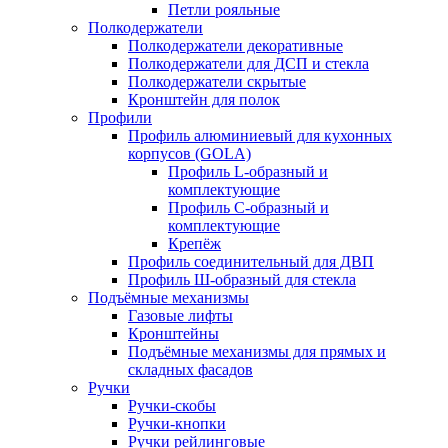
Петли рояльные
Полкодержатели
Полкодержатели декоративные
Полкодержатели для ДСП и стекла
Полкодержатели скрытые
Кронштейн для полок
Профили
Профиль алюминиевый для кухонных
корпусов (GOLA)
Профиль L-образный и
комплектующие
Профиль C-образный и
комплектующие
Крепёж
Профиль соединительный для ДВП
Профиль Ш-образный для стекла
Подъёмные механизмы
Газовые лифты
Кронштейны
Подъёмные механизмы для прямых и
складных фасадов
Ручки
Ручки-скобы
Ручки-кнопки
Ручки рейлинговые