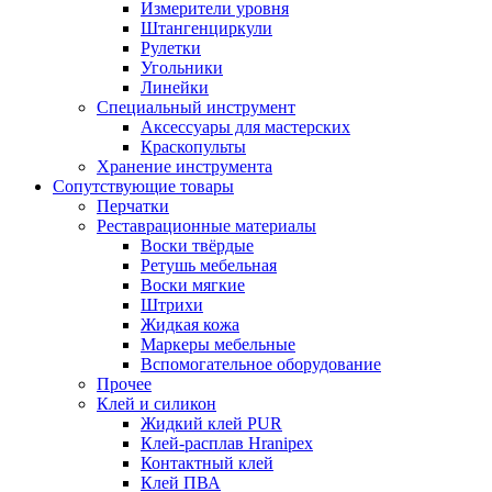
Измерители уровня
Штангенциркули
Рулетки
Угольники
Линейки
Специальный инструмент
Аксессуары для мастерских
Краскопульты
Хранение инструмента
Сопутствующие товары
Перчатки
Реставрационные материалы
Воски твёрдые
Ретушь мебельная
Воски мягкие
Штрихи
Жидкая кожа
Маркеры мебельные
Вспомогательное оборудование
Прочее
Клей и силикон
Жидкий клей PUR
Клей-расплав Hranipex
Контактный клей
Клей ПВА