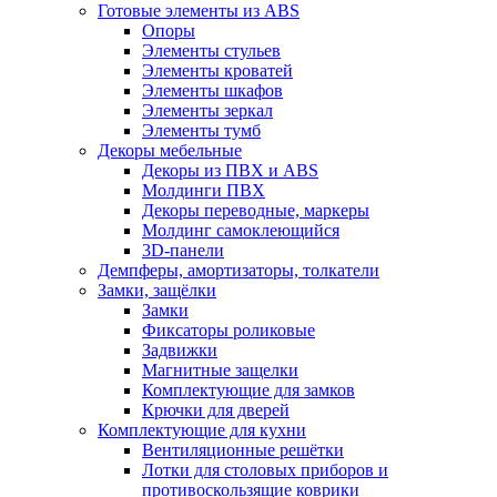
Готовые элементы из ABS
Опоры
Элементы стульев
Элементы кроватей
Элементы шкафов
Элементы зеркал
Элементы тумб
Декоры мебельные
Декоры из ПВХ и ABS
Молдинги ПВХ
Декоры переводные, маркеры
Молдинг самоклеющийся
3D-панели
Демпферы, амортизаторы, толкатели
Замки, защёлки
Замки
Фиксаторы роликовые
Задвижки
Магнитные защелки
Комплектующие для замков
Крючки для дверей
Комплектующие для кухни
Вентиляционные решётки
Лотки для столовых приборов и
противоскользящие коврики