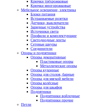
Крючки трёхрожковые
Крючки многорожковые
Мебельное освещение, электрика
Блоки питания
Встраиваемые розетки
Датчики, выключатели
Зарядные устройства
Источники света
Профили и комплектующие
Светодиодные ленты
Сетевые шнуры
Соединители
Опоры и подпятники
Опоры декоративные
Пластиковые опоры
Металлические опоры
Опоры кухонные
Опоры для столов, барные
Опоры для мягкой мебели
Опоры колёсные
Опоры для шкафов
Подпятники
Подпятники войлочные
Подпятники прочие
Петли