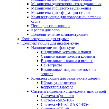
Механизмы одностороннего раздвижения
Механизмы торцевого выдвижения
Механизмы трансформации столов
Комплектующие для поворотной вставки
стола
Петли для столешницы
Крепёж для опор
Дополнительные комплектующие
Комплектующие для стульев
Комплектующие для шкафов-купе
Наполнение шкафов-купе
Выдвижные корзины и полки
Стационарные полки и корзины
Выдвижные вешалки и штанги
Пантографы
Выдвижные гладильные доски и
зеркала
Комплектующие для раздвижных дверей
Щётки, уплотнители
Корректоры фасада
Системы подвесных / межкомнатных дверей
Система «Quantum»
Система «SKS-100»
Система «B103/РИАК 1435»
Система «СТ148»