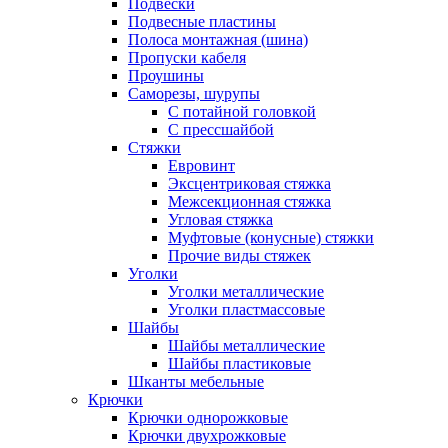
Подвески
Подвесные пластины
Полоса монтажная (шина)
Пропуски кабеля
Проушины
Саморезы, шурупы
С потайной головкой
С прессшайбой
Стяжки
Евровинт
Эксцентриковая стяжка
Межсекционная стяжка
Угловая стяжка
Муфтовые (конусные) стяжки
Прочие виды стяжек
Уголки
Уголки металлические
Уголки пластмассовые
Шайбы
Шайбы металлические
Шайбы пластиковые
Шканты мебельные
Крючки
Крючки однорожковые
Крючки двухрожковые