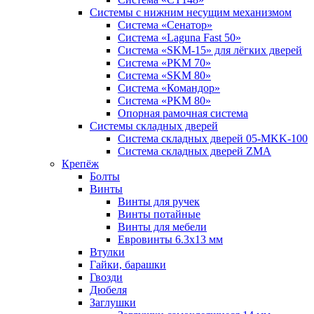
Системы с нижним несущим механизмом
Система «Сенатор»
Система «Laguna Fast 50»
Система «SKM-15» для лёгких дверей
Система «PKM 70»
Система «SKM 80»
Система «Командор»
Система «PKM 80»
Опорная рамочная система
Системы складных дверей
Система складных дверей 05-MKK-100
Система складных дверей ZMA
Крепёж
Болты
Винты
Винты для ручек
Винты потайные
Винты для мебели
Евровинты 6.3х13 мм
Втулки
Гайки, барашки
Гвозди
Дюбеля
Заглушки