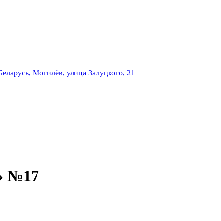
еларусь, Могилёв, улица Залуцкого, 21
» №17