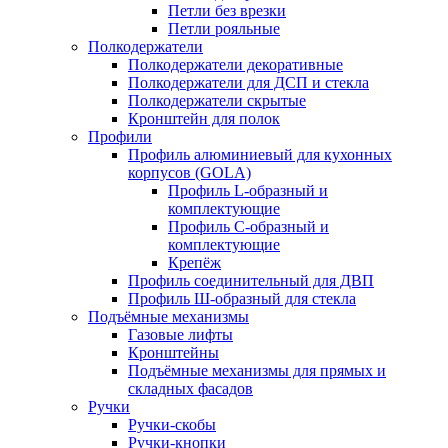
Петли без врезки
Петли рояльные
Полкодержатели
Полкодержатели декоративные
Полкодержатели для ДСП и стекла
Полкодержатели скрытые
Кронштейн для полок
Профили
Профиль алюминиевый для кухонных
корпусов (GOLA)
Профиль L-образный и
комплектующие
Профиль C-образный и
комплектующие
Крепёж
Профиль соединительный для ДВП
Профиль Ш-образный для стекла
Подъёмные механизмы
Газовые лифты
Кронштейны
Подъёмные механизмы для прямых и
складных фасадов
Ручки
Ручки-скобы
Ручки-кнопки