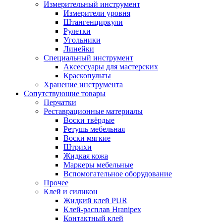
Измерительный инструмент
Измерители уровня
Штангенциркули
Рулетки
Угольники
Линейки
Специальный инструмент
Аксессуары для мастерских
Краскопульты
Хранение инструмента
Сопутствующие товары
Перчатки
Реставрационные материалы
Воски твёрдые
Ретушь мебельная
Воски мягкие
Штрихи
Жидкая кожа
Маркеры мебельные
Вспомогательное оборудование
Прочее
Клей и силикон
Жидкий клей PUR
Клей-расплав Hranipex
Контактный клей