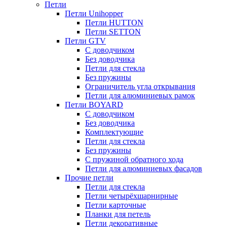
Петли
Петли Unihopper
Петли HUTTON
Петли SETTON
Петли GTV
С доводчиком
Без доводчика
Петли для стекла
Без пружины
Ограничитель угла открывания
Петли для алюминиевых рамок
Петли BOYARD
С доводчиком
Без доводчика
Комплектующие
Петли для стекла
Без пружины
С пружиной обратного хода
Петли для алюминиевых фасадов
Прочие петли
Петли для стекла
Петли четырёхшарнирные
Петли карточные
Планки для петель
Петли декоративные