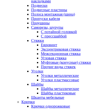
накладками
Подвески
Подвесные пластины
Полоса монтажная (шина)
Пропуски кабеля
Проушины
Саморезы, шурупы
С потайной головкой
С прессшайбой
Стяжки
Евровинт
Эксцентриковая стяжка
Межсекционная стяжка
Угловая стяжка
Муфтовые (конусные) стяжки
Прочие виды стяжек
Уголки
Уголки металлические
Уголки пластмассовые
Шайбы
Шайбы металлические
Шайбы пластиковые
Шканты мебельные
Крючки
Крючки однорожковые