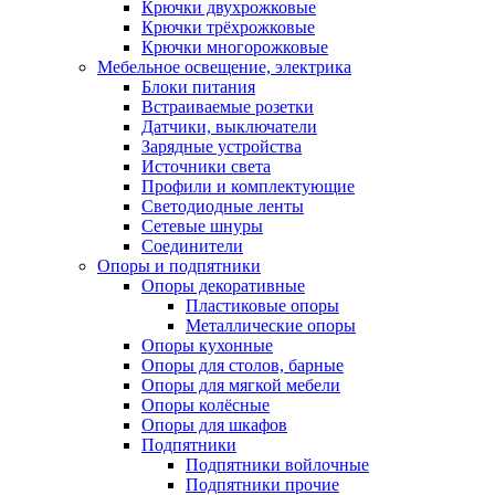
Крючки двухрожковые
Крючки трёхрожковые
Крючки многорожковые
Мебельное освещение, электрика
Блоки питания
Встраиваемые розетки
Датчики, выключатели
Зарядные устройства
Источники света
Профили и комплектующие
Светодиодные ленты
Сетевые шнуры
Соединители
Опоры и подпятники
Опоры декоративные
Пластиковые опоры
Металлические опоры
Опоры кухонные
Опоры для столов, барные
Опоры для мягкой мебели
Опоры колёсные
Опоры для шкафов
Подпятники
Подпятники войлочные
Подпятники прочие