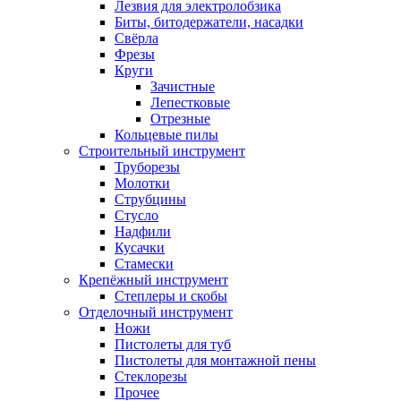
Лезвия для электролобзика
Биты, битодержатели, насадки
Свёрла
Фрезы
Круги
Зачистные
Лепестковые
Отрезные
Кольцевые пилы
Строительный инструмент
Труборезы
Молотки
Струбцины
Стусло
Надфили
Кусачки
Стамески
Крепёжный инструмент
Степлеры и скобы
Отделочный инструмент
Ножи
Пистолеты для туб
Пистолеты для монтажной пены
Стеклорезы
Прочее