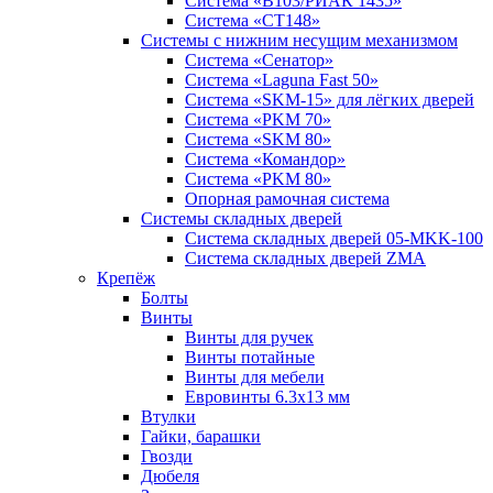
Система «B103/РИАК 1435»
Система «СТ148»
Системы с нижним несущим механизмом
Система «Сенатор»
Система «Laguna Fast 50»
Система «SKM-15» для лёгких дверей
Система «PKM 70»
Система «SKM 80»
Система «Командор»
Система «PKM 80»
Опорная рамочная система
Системы складных дверей
Система складных дверей 05-MKK-100
Система складных дверей ZMA
Крепёж
Болты
Винты
Винты для ручек
Винты потайные
Винты для мебели
Евровинты 6.3х13 мм
Втулки
Гайки, барашки
Гвозди
Дюбеля