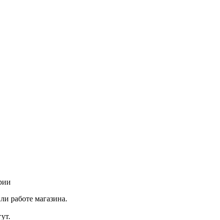
рии
ли работе магазина.
ут.