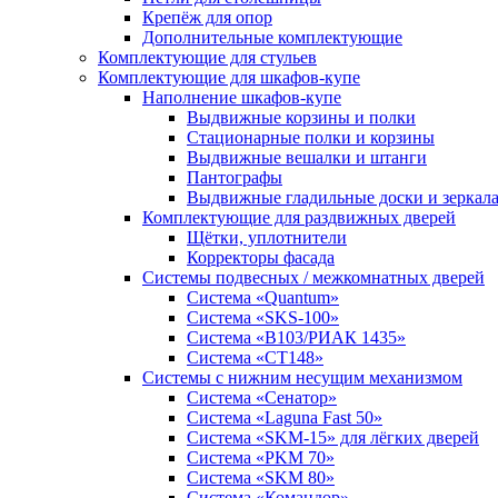
Крепёж для опор
Дополнительные комплектующие
Комплектующие для стульев
Комплектующие для шкафов-купе
Наполнение шкафов-купе
Выдвижные корзины и полки
Стационарные полки и корзины
Выдвижные вешалки и штанги
Пантографы
Выдвижные гладильные доски и зеркал
Комплектующие для раздвижных дверей
Щётки, уплотнители
Корректоры фасада
Системы подвесных / межкомнатных дверей
Система «Quantum»
Система «SKS-100»
Система «B103/РИАК 1435»
Система «СТ148»
Системы с нижним несущим механизмом
Система «Сенатор»
Система «Laguna Fast 50»
Система «SKM-15» для лёгких дверей
Система «PKM 70»
Система «SKM 80»
Система «Командор»