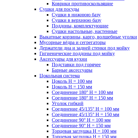
Коврики противоскользящие
Сушки для посуды
Сушки в нижнюю базу
Сушки в верхнюю базу
Поддоны, комплектующие
Сушки настольные, настенные
Выкатные корзины, карго, волшебные уголки
Мусорные вёдра и сегрегаторы
Держатели дна и задней стенки под мойку
Гигиенические поддоны под мойку
Аксессуары для кухни
Подставки под горячее
Барные аксессуары
Цокольная система
Цоколь H = 100 мм
Цоколь H = 150 мм
Соединение 180° H = 100 мм
Соединение 180° H = 150 мм
Уголок гибкий
Соединение 45/135° H = 100 мм
Соединение 45/135° H = 150 мм
Соединение 90° H = 100 мм
Соединение 90° H = 150 мм
Торцевая заглушка H = 100 мм
Торцевая заглушка H = 150 мм