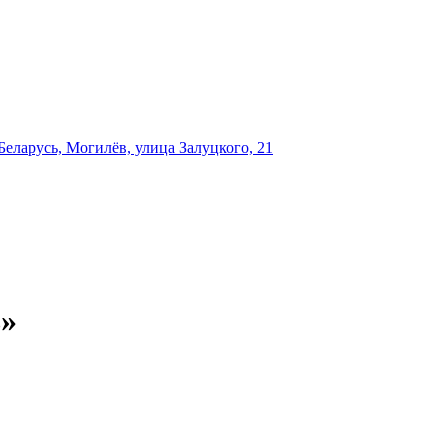
еларусь, Могилёв, улица Залуцкого, 21
»