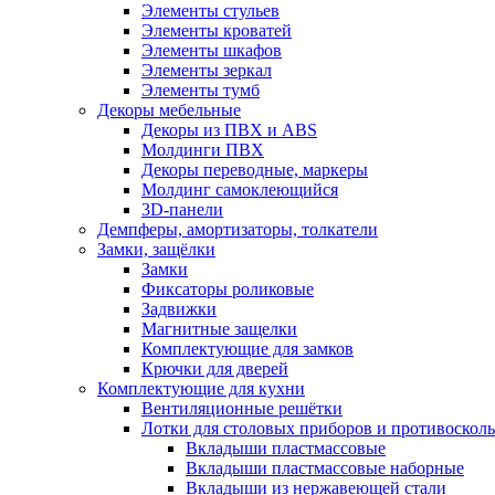
Элементы стульев
Элементы кроватей
Элементы шкафов
Элементы зеркал
Элементы тумб
Декоры мебельные
Декоры из ПВХ и ABS
Молдинги ПВХ
Декоры переводные, маркеры
Молдинг самоклеющийся
3D-панели
Демпферы, амортизаторы, толкатели
Замки, защёлки
Замки
Фиксаторы роликовые
Задвижки
Магнитные защелки
Комплектующие для замков
Крючки для дверей
Комплектующие для кухни
Вентиляционные решётки
Лотки для столовых приборов и противоскол
Вкладыши пластмассовые
Вкладыши пластмассовые наборные
Вкладыши из нержавеющей стали