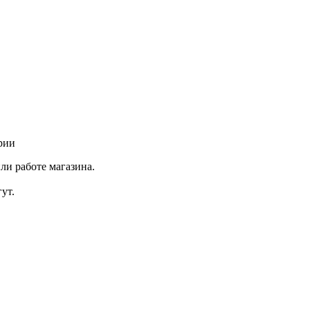
рии
ли работе магазина.
ут.