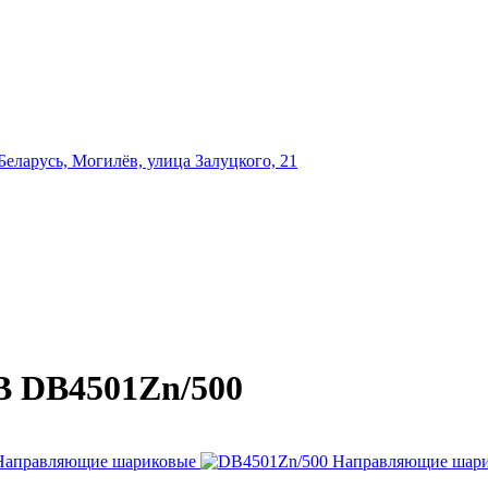
еларусь, Могилёв, улица Залуцкого, 21
 DB4501Zn/500