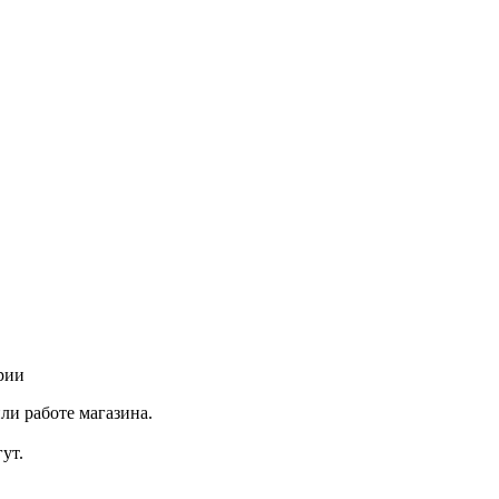
рии
ли работе магазина.
ут.