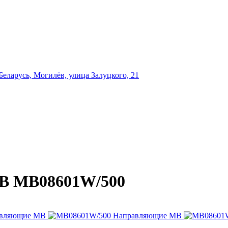
еларусь, Могилёв, улица Залуцкого, 21
B MB08601W/500