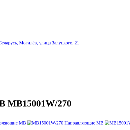
еларусь, Могилёв, улица Залуцкого, 21
B MB15001W/270