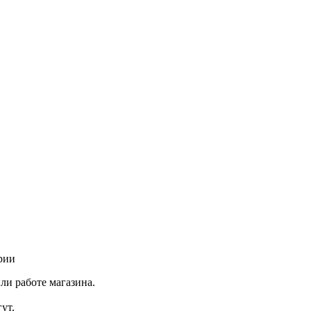
рии
ли работе магазина.
ут.