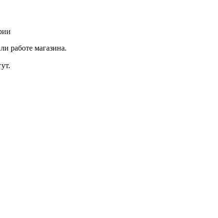
рии
ли работе магазина.
ут.