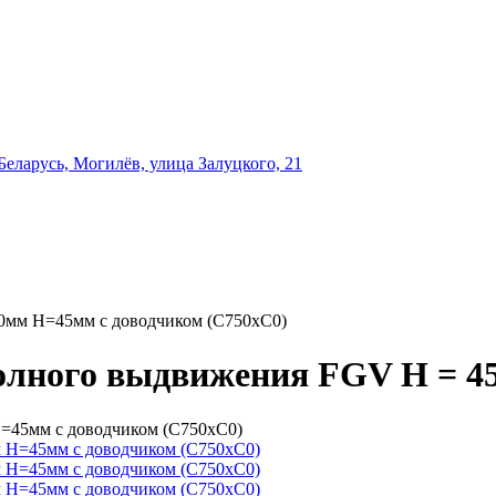
еларусь, Могилёв, улица Залуцкого, 21
мм Н=45мм с доводчиком (С750хС0)
ного выдвижения FGV H = 45 
45мм с доводчиком (С750хС0)