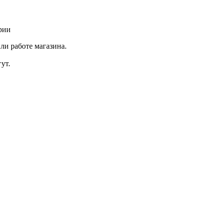
рии
ли работе магазина.
ут.