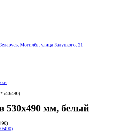
еларусь, Могилёв, улица Залуцкого, 21
ики
*540/490)
в 530x490 мм, белый
490)