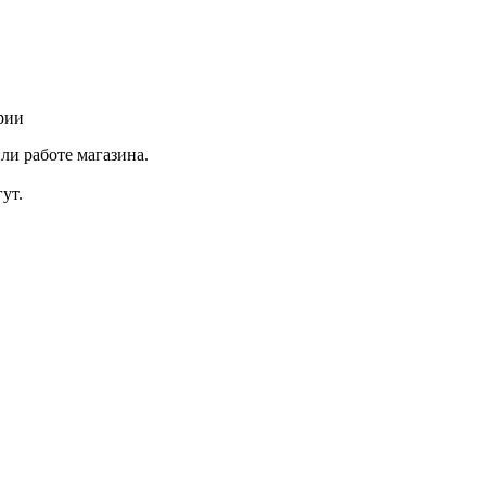
рии
ли работе магазина.
ут.