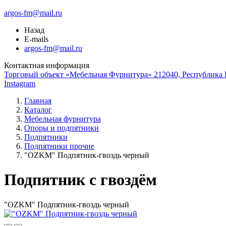
argos-fm@mail.ru
Назад
E-mails
argos-fm@mail.ru
Контактная информация
Торговый объект «Мебельная Фурнитура» 212040, Республика Б
Instagram
Главная
Каталог
Мебельная фурнитура
Опоры и подпятники
Подпятники
Подпятники прочие
"OZKM" Подпятник-гвоздь черный
Подпятник с гвоздём
"OZKM" Подпятник-гвоздь черный