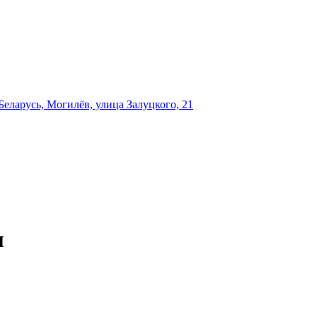
еларусь, Могилёв, улица Залуцкого, 21
м