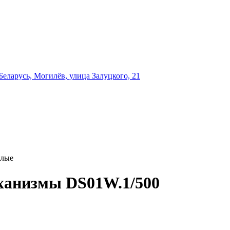
еларусь, Могилёв, улица Залуцкого, 21
елые
ханизмы DS01W.1/500