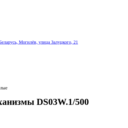
еларусь, Могилёв, улица Залуцкого, 21
елые
ханизмы DS03W.1/500