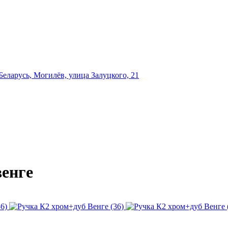
еларусь, Могилёв, улица Залуцкого, 21
венге