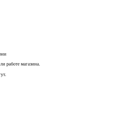
рии
ли работе магазина.
ут.