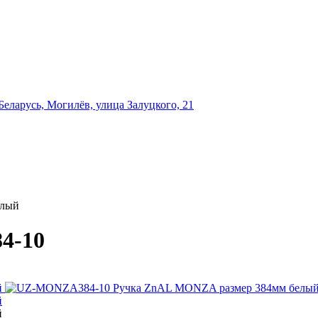
еларусь, Могилёв, улица Залуцкого, 21
елый
4-10