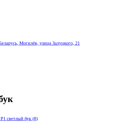
еларусь, Могилёв, улица Залуцкого, 21
бук