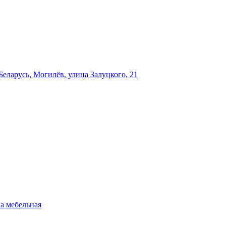
еларусь, Могилёв, улица Залуцкого, 21