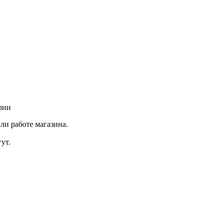
рии
ли работе магазина.
ут.