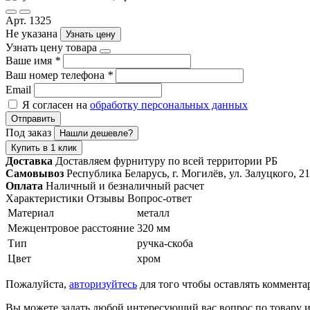
Арт. 1325
Не указана
Узнать цену
Узнать цену товара
Ваше имя
*
Ваш номер телефона
*
Email
Я согласен на
обработку персональных данных
Отправить
Под заказ
Нашли дешевле?
Купить в 1 клик
Доставка
Доставляем фурнитуру по всей территории РБ
Самовывоз
Республика Беларусь, г. Могилёв, ул. Залуцкого, 21
Оплата
Наличный и безналичный расчет
Характеристики
Отзывы
Вопрос-ответ
Материал
металл
Межцентровое расстояние
320 мм
Тип
ручка-скоба
Цвет
хром
Пожалуйста,
авторизуйтесь
для того чтобы оставлять коммента
Вы можете задать любой интересующий вас вопрос по товару и