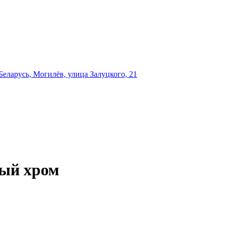
еларусь, Могилёв, улица Залуцкого, 21
вый хром