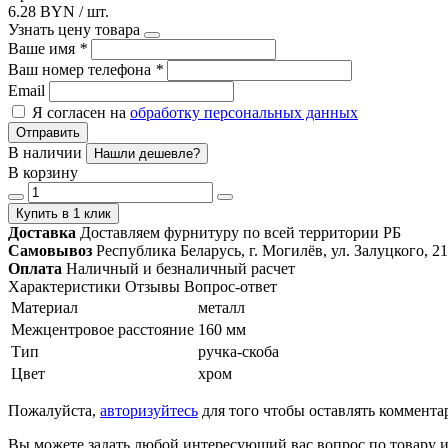
6.28 BYN / шт.
Узнать цену товара
Ваше имя
*
Ваш номер телефона
*
Email
Я согласен на
обработку персональных данных
Отправить
В наличии
Нашли дешевле?
В корзину
Купить в 1 клик
Доставка
Доставляем фурнитуру по всей территории РБ
Самовывоз
Республика Беларусь, г. Могилёв, ул. Залуцкого, 21
Оплата
Наличный и безналичный расчет
Характеристики
Отзывы
Вопрос-ответ
Материал
металл
Межцентровое расстояние
160 мм
Тип
ручка-скоба
Цвет
хром
Пожалуйста,
авторизуйтесь
для того чтобы оставлять коммента
Вы можете задать любой интересующий вас вопрос по товару и