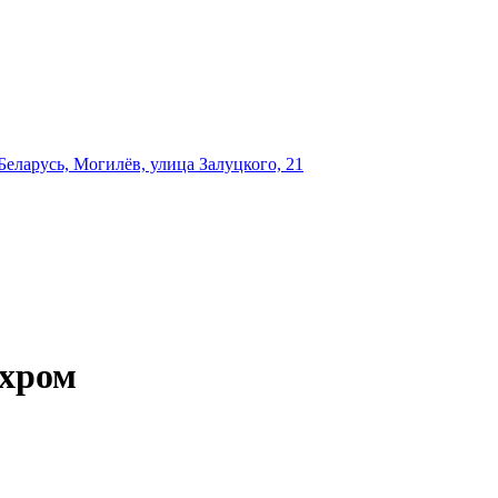
еларусь, Могилёв, улица Залуцкого, 21
 хром