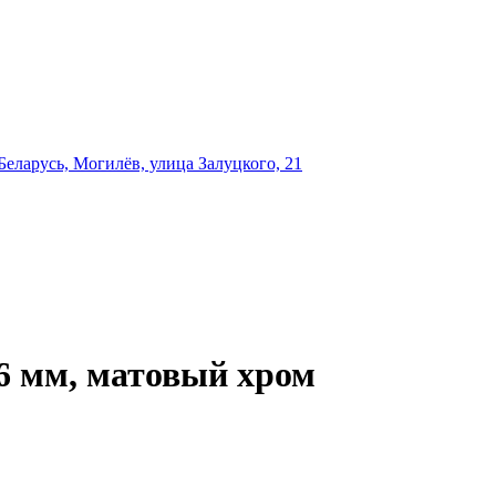
еларусь, Могилёв, улица Залуцкого, 21
96 мм, матовый хром