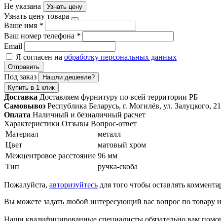
Не указана
Узнать цену
Узнать цену товара
Ваше имя
*
Ваш номер телефона
*
Email
Я согласен на
обработку персональных данных
Отправить
Под заказ
Нашли дешевле?
Купить в 1 клик
Доставка
Доставляем фурнитуру по всей территории РБ
Самовывоз
Республика Беларусь, г. Могилёв, ул. Залуцкого, 21
Оплата
Наличный и безналичный расчет
Характеристики
Отзывы
Вопрос-ответ
Материал
металл
Цвет
матовый хром
Межцентровое расстояние
96 мм
Тип
ручка-скоба
Пожалуйста,
авторизуйтесь
для того чтобы оставлять коммента
Вы можете задать любой интересующий вас вопрос по товару и
Наши квалифицированные специалисты обязательно вам помог