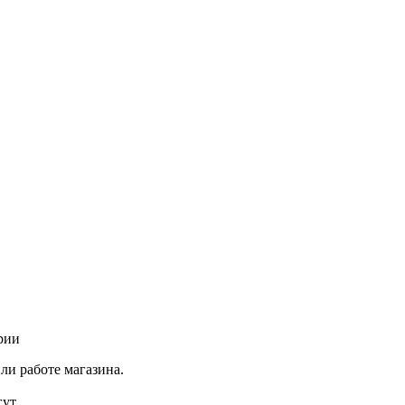
рии
ли работе магазина.
ут.