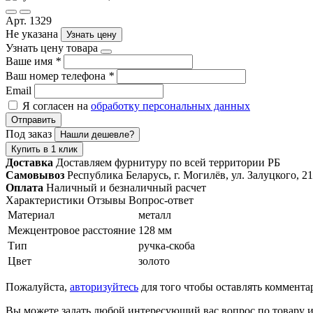
Арт. 1329
Не указана
Узнать цену
Узнать цену товара
Ваше имя
*
Ваш номер телефона
*
Email
Я согласен на
обработку персональных данных
Отправить
Под заказ
Нашли дешевле?
Купить в 1 клик
Доставка
Доставляем фурнитуру по всей территории РБ
Самовывоз
Республика Беларусь, г. Могилёв, ул. Залуцкого, 21
Оплата
Наличный и безналичный расчет
Характеристики
Отзывы
Вопрос-ответ
Материал
металл
Межцентровое расстояние
128 мм
Тип
ручка-скоба
Цвет
золото
Пожалуйста,
авторизуйтесь
для того чтобы оставлять коммента
Вы можете задать любой интересующий вас вопрос по товару и