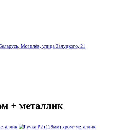
еларусь, Могилёв, улица Залуцкого, 21
ром + металлик