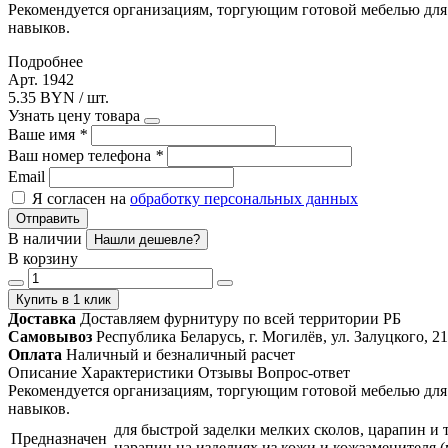
Рекомендуется организациям, торгующим готовой мебелью для
навыков.
Подробнее
Арт. 1942
5.35 BYN / шт.
Узнать цену товара
Ваше имя
*
Ваш номер телефона
*
Email
Я согласен на
обработку персональных данных
Отправить
В наличии
Нашли дешевле?
В корзину
Купить в 1 клик
Доставка
Доставляем фурнитуру по всей территории РБ
Самовывоз
Республика Беларусь, г. Могилёв, ул. Залуцкого, 21
Оплата
Наличный и безналичный расчет
Описание
Характеристики
Отзывы
Вопрос-ответ
Рекомендуется организациям, торгующим готовой мебелью для
навыков.
для быстрой заделки мелких сколов, царапин и 
Предназначен
царапин на изделиях из кожи и кожзаменителя (