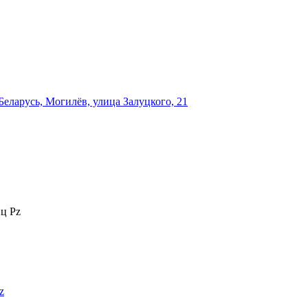
еларусь, Могилёв, улица Залуцкого, 21
ц Pz