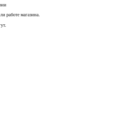
рии
ли работе магазина.
ут.