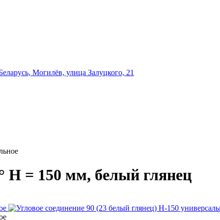
еларусь, Могилёв, улица Залуцкого, 21
льное
° H = 150 мм, белый глянец