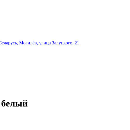
еларусь, Могилёв, улица Залуцкого, 21
 белый