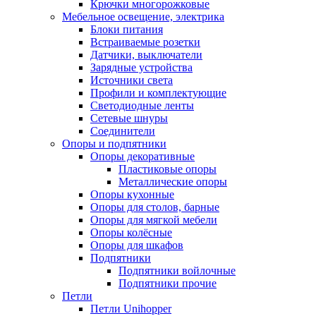
Крючки многорожковые
Мебельное освещение, электрика
Блоки питания
Встраиваемые розетки
Датчики, выключатели
Зарядные устройства
Источники света
Профили и комплектующие
Светодиодные ленты
Сетевые шнуры
Соединители
Опоры и подпятники
Опоры декоративные
Пластиковые опоры
Металлические опоры
Опоры кухонные
Опоры для столов, барные
Опоры для мягкой мебели
Опоры колёсные
Опоры для шкафов
Подпятники
Подпятники войлочные
Подпятники прочие
Петли
Петли Unihopper