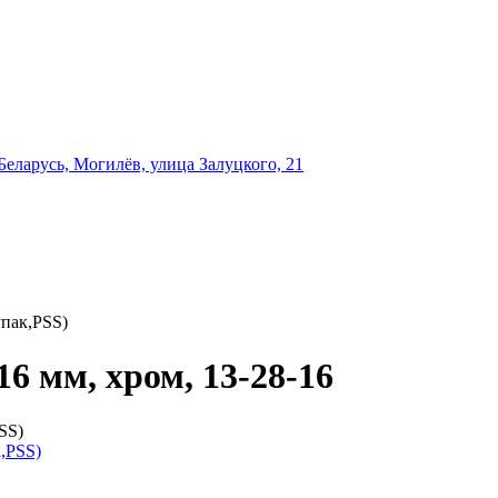
еларусь, Могилёв, улица Залуцкого, 21
упак,PSS)
6 мм, хром, 13-28-16
SS)