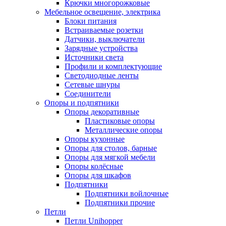
Крючки многорожковые
Мебельное освещение, электрика
Блоки питания
Встраиваемые розетки
Датчики, выключатели
Зарядные устройства
Источники света
Профили и комплектующие
Светодиодные ленты
Сетевые шнуры
Соединители
Опоры и подпятники
Опоры декоративные
Пластиковые опоры
Металлические опоры
Опоры кухонные
Опоры для столов, барные
Опоры для мягкой мебели
Опоры колёсные
Опоры для шкафов
Подпятники
Подпятники войлочные
Подпятники прочие
Петли
Петли Unihopper