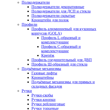
Полкодержатели
Полкодержатели декоративные
Полкодержатели для ДСП и стекла
Полкодержатели скрытые
Кронштейн для полок
Профили
Профиль алюминиевый для кухонных
корпусов (GOLA)
Профиль L-образный и
комплектующие
Профиль C-образный и
комплектующие
Крепёж
Профиль соединительный для ДВП
Профиль Ш-образный для стекла
Подъёмные механизмы
Газовые лифты
Кронштейны
Подъёмные механизмы для прямых и
складных фасадов
Ручки
Ручки-скобы
Ручки-кнопки
Ручки рейлинговые
Ручки торцевые