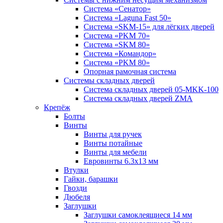
Система «Сенатор»
Система «Laguna Fast 50»
Система «SKM-15» для лёгких дверей
Система «PKM 70»
Система «SKM 80»
Система «Командор»
Система «PKM 80»
Опорная рамочная система
Системы складных дверей
Система складных дверей 05-MKK-100
Система складных дверей ZMA
Крепёж
Болты
Винты
Винты для ручек
Винты потайные
Винты для мебели
Евровинты 6.3х13 мм
Втулки
Гайки, барашки
Гвозди
Дюбеля
Заглушки
Заглушки самоклеящиеся 14 мм