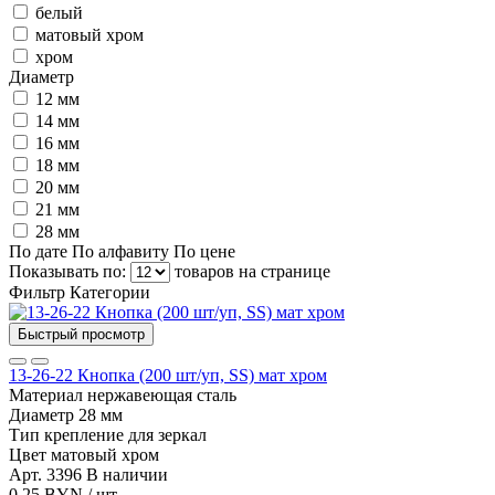
белый
матовый хром
хром
Диаметр
12 мм
14 мм
16 мм
18 мм
20 мм
21 мм
28 мм
По дате
По алфавиту
По цене
Показывать по:
товаров на странице
Фильтр
Категории
Быстрый просмотр
13-26-22 Кнопка (200 шт/уп, SS) мат хром
Материал
нержавеющая сталь
Диаметр
28 мм
Тип
крепление для зеркал
Цвет
матовый хром
Арт. 3396
В наличии
0.25 BYN / шт.