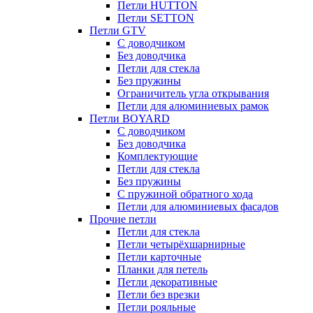
Петли HUTTON
Петли SETTON
Петли GTV
С доводчиком
Без доводчика
Петли для стекла
Без пружины
Ограничитель угла открывания
Петли для алюминиевых рамок
Петли BOYARD
С доводчиком
Без доводчика
Комплектующие
Петли для стекла
Без пружины
С пружиной обратного хода
Петли для алюминиевых фасадов
Прочие петли
Петли для стекла
Петли четырёхшарнирные
Петли карточные
Планки для петель
Петли декоративные
Петли без врезки
Петли рояльные