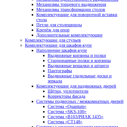
Механизмы торцевого выдвижения
Механизмы трансформации столов
Комплектующие для поворотной вставки
стола
Петли для столешницы
Крепёж для опор
Дополнительные комплектующие
Комплектующие для стульев
Комплектующие для шкафов-купе
Наполнение шкафов-купе
Выдвижные корзины и полки
Стационарные полки и корзины
Выдвижные вешалки и штанги
Пантографы
Выдвижные гладильные доски и
зеркала
Комплектующие для раздвижных дверей
Щётки, уплотнители
Корректоры фасада
Системы подвесных / межкомнатных дверей
Система «Quantum»
Система «SKS-100»
Система «B103/РИАК 1435»
Система «СТ148»
Системы с нижним несущим механизмом