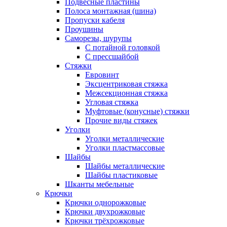
Подвесные пластины
Полоса монтажная (шина)
Пропуски кабеля
Проушины
Саморезы, шурупы
С потайной головкой
С прессшайбой
Стяжки
Евровинт
Эксцентриковая стяжка
Межсекционная стяжка
Угловая стяжка
Муфтовые (конусные) стяжки
Прочие виды стяжек
Уголки
Уголки металлические
Уголки пластмассовые
Шайбы
Шайбы металлические
Шайбы пластиковые
Шканты мебельные
Крючки
Крючки однорожковые
Крючки двухрожковые
Крючки трёхрожковые