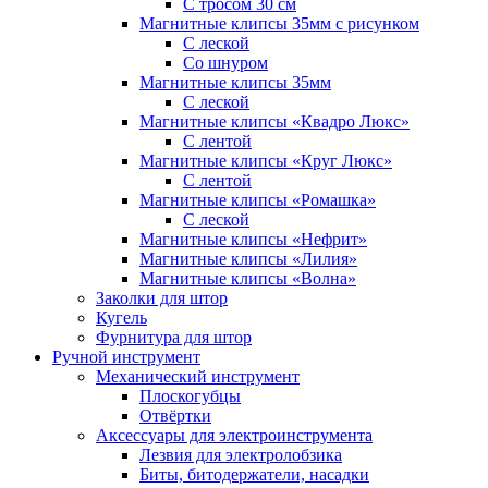
С тросом 30 см
Магнитные клипсы 35мм с рисунком
С леской
Со шнуром
Магнитные клипсы 35мм
С леской
Магнитные клипсы «Квадро Люкс»
С лентой
Магнитные клипсы «Круг Люкс»
С лентой
Магнитные клипсы «Ромашка»
С леской
Магнитные клипсы «Нефрит»
Магнитные клипсы «Лилия»
Магнитные клипсы «Волна»
Заколки для штор
Кугель
Фурнитура для штор
Ручной инструмент
Механический инструмент
Плоскогубцы
Отвёртки
Аксессуары для электроинструмента
Лезвия для электролобзика
Биты, битодержатели, насадки