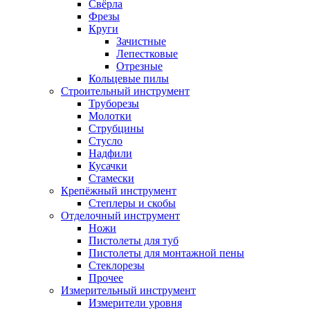
Свёрла
Фрезы
Круги
Зачистные
Лепестковые
Отрезные
Кольцевые пилы
Строительный инструмент
Труборезы
Молотки
Струбцины
Стусло
Надфили
Кусачки
Стамески
Крепёжный инструмент
Степлеры и скобы
Отделочный инструмент
Ножи
Пистолеты для туб
Пистолеты для монтажной пены
Стеклорезы
Прочее
Измерительный инструмент
Измерители уровня