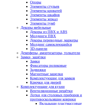
Опоры
Элементы стульев
Элементы кроватей
Элементы шкафов
Элементы зеркал
Элементы тумб
Декоры мебельные
Декоры из ПВХ и ABS
Молдинги ПВХ
Декоры переводные, маркеры
Молдинг самоклеющийся
3D-панели
Демпферы, амортизаторы, толкатели
Замки, защёлки
Замки
Фиксаторы роликовые
Задвижки
Магнитные защелки
Комплектующие для замков
Крючки для дверей
Комплектующие для кухни
Вентиляционные решётки
Лотки для столовых приборов и
противоскользящие коврики
Вкладыши пластмассовые