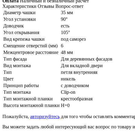
Оплата
Наличный и безналичный расчет
Характеристики
Отзывы
Вопрос-ответ
Диаметр чашки
35 мм
Угол установки
90°
Доводчик
есть
Угол открывания
105°
Вид крепежа чашки
под саморез
Смещение отверстий (мм)
6
Межцентровое расстояние
48 мм
Тип фасада
Для деревянных фасадов
Вид монтажа
Для вкладной двери
Тип
петля внутренняя
Цвет
никель
Принцип работы
с доводчиком
Тип монтажа
Clip-on
Тип монтажной планки
крестообразная
Высота монтажной планки
H=0
Пожалуйста,
авторизуйтесь
для того чтобы оставлять коммента
Вы можете задать любой интересующий вас вопрос по товару и