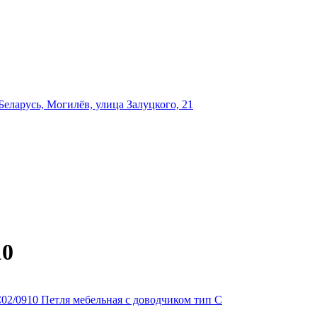
еларусь, Могилёв, улица Залуцкого, 21
10