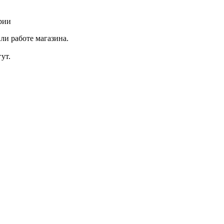
рии
ли работе магазина.
ут.