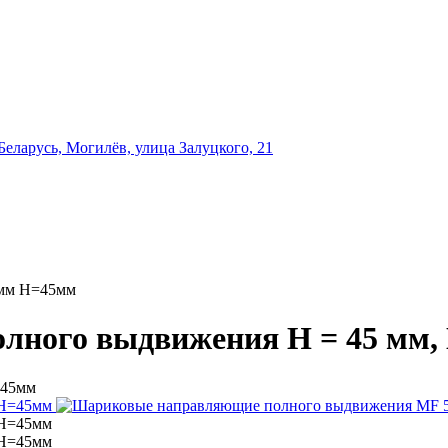
еларусь, Могилёв, улица Залуцкого, 21
0мм Н=45мм
ного выдвижения H = 45 мм, 
=45мм