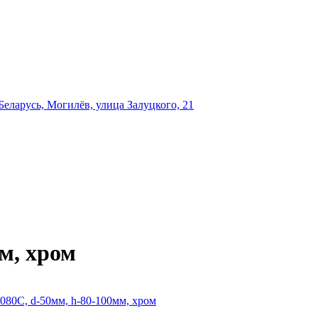
еларусь, Могилёв, улица Залуцкого, 21
мм, хром