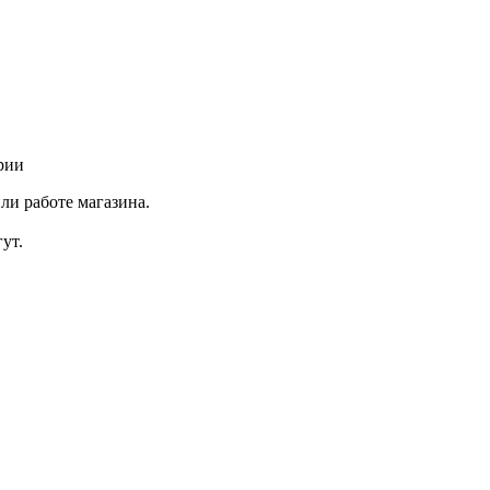
рии
ли работе магазина.
ут.