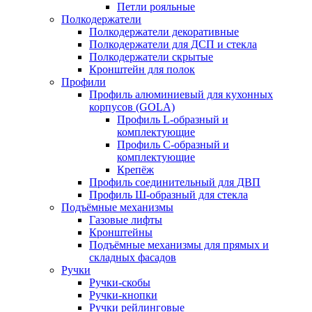
Петли рояльные
Полкодержатели
Полкодержатели декоративные
Полкодержатели для ДСП и стекла
Полкодержатели скрытые
Кронштейн для полок
Профили
Профиль алюминиевый для кухонных
корпусов (GOLA)
Профиль L-образный и
комплектующие
Профиль C-образный и
комплектующие
Крепёж
Профиль соединительный для ДВП
Профиль Ш-образный для стекла
Подъёмные механизмы
Газовые лифты
Кронштейны
Подъёмные механизмы для прямых и
складных фасадов
Ручки
Ручки-скобы
Ручки-кнопки
Ручки рейлинговые