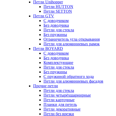
Петли Unihopper
Петли HUTTON
Петли SETTON
Петли GTV
С доводчиком
Без доводчика
Петли для стекла
Без пружины
Ограничитель угла открывания
Петли для алюминиевых рамок
Петли BOYARD
С доводчиком
Без доводчика
Комплектующие
Петли для стекла
Без пружины
С пружиной обратного хода
Петли для алюминиевых фасадов
Прочие петли
Петли для стекла
Петли четырёхшарнирные
Петли карточные
Планки для петель
Петли декоративные
Петли без врезки