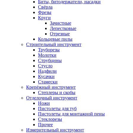
Биты, битодержатели, насадки
Свёрла
Фрезы
Круги
Зачистные
Лепестковые
Отрезные
Кольцевые пилы
Строительный инструмент
Труборезы
Молотки
Струбцины
Стусло
Надфили
Кусачки
Стамески
Крепёжный инструмент
Степлеры и скобы
Отделочный инструмент
Ножи
Пистолеты для туб
Пистолеты для монтажной пены
Стеклорезы
Прочее
Измерительный инструмент