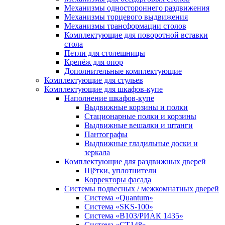
Механизмы одностороннего раздвижения
Механизмы торцевого выдвижения
Механизмы трансформации столов
Комплектующие для поворотной вставки
стола
Петли для столешницы
Крепёж для опор
Дополнительные комплектующие
Комплектующие для стульев
Комплектующие для шкафов-купе
Наполнение шкафов-купе
Выдвижные корзины и полки
Стационарные полки и корзины
Выдвижные вешалки и штанги
Пантографы
Выдвижные гладильные доски и
зеркала
Комплектующие для раздвижных дверей
Щётки, уплотнители
Корректоры фасада
Системы подвесных / межкомнатных дверей
Система «Quantum»
Система «SKS-100»
Система «B103/РИАК 1435»
Система «СТ148»