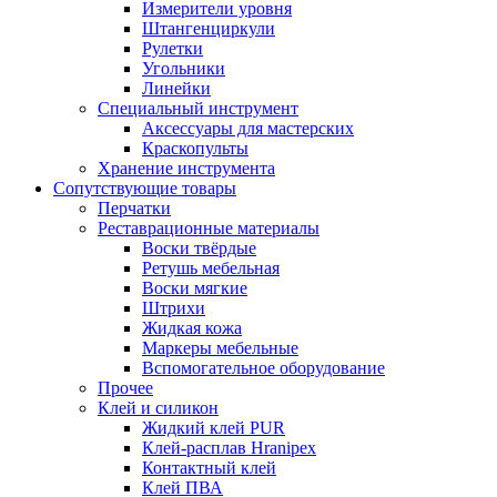
Измерители уровня
Штангенциркули
Рулетки
Угольники
Линейки
Специальный инструмент
Аксессуары для мастерских
Краскопульты
Хранение инструмента
Сопутствующие товары
Перчатки
Реставрационные материалы
Воски твёрдые
Ретушь мебельная
Воски мягкие
Штрихи
Жидкая кожа
Маркеры мебельные
Вспомогательное оборудование
Прочее
Клей и силикон
Жидкий клей PUR
Клей-расплав Hranipex
Контактный клей
Клей ПВА