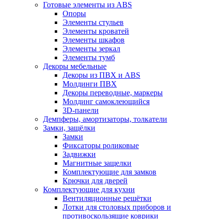
Готовые элементы из ABS
Опоры
Элементы стульев
Элементы кроватей
Элементы шкафов
Элементы зеркал
Элементы тумб
Декоры мебельные
Декоры из ПВХ и ABS
Молдинги ПВХ
Декоры переводные, маркеры
Молдинг самоклеющийся
3D-панели
Демпферы, амортизаторы, толкатели
Замки, защёлки
Замки
Фиксаторы роликовые
Задвижки
Магнитные защелки
Комплектующие для замков
Крючки для дверей
Комплектующие для кухни
Вентиляционные решётки
Лотки для столовых приборов и
противоскользящие коврики