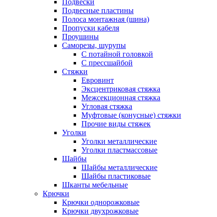
Подвески
Подвесные пластины
Полоса монтажная (шина)
Пропуски кабеля
Проушины
Саморезы, шурупы
С потайной головкой
С прессшайбой
Стяжки
Евровинт
Эксцентриковая стяжка
Межсекционная стяжка
Угловая стяжка
Муфтовые (конусные) стяжки
Прочие виды стяжек
Уголки
Уголки металлические
Уголки пластмассовые
Шайбы
Шайбы металлические
Шайбы пластиковые
Шканты мебельные
Крючки
Крючки однорожковые
Крючки двухрожковые