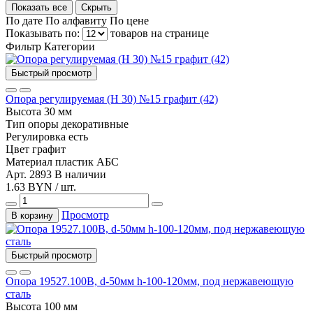
Показать все
Скрыть
По дате
По алфавиту
По цене
Показывать по:
товаров на странице
Фильтр
Категории
Быстрый просмотр
Опора регулируемая (Н 30) №15 графит (42)
Высота
30 мм
Тип
опоры декоративные
Регулировка
есть
Цвет
графит
Материал
пластик АБС
Арт. 2893
В наличии
1.63 BYN / шт.
Просмотр
В корзину
Быстрый просмотр
Опора 19527.100В, d-50мм h-100-120мм, под нержавеющую
сталь
Высота
100 мм