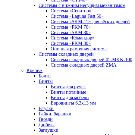
Системы с нижним несущим механизмом
Система «Сенатор»
Система «Laguna Fast 50»
Система «SKM-15» для лёгких дверей
Система «PKM 70»
Система «SKM 80»
Система «Командор»
Система «PKM 80»
Опорная рамочная система
Системы складных дверей
Система складных дверей 05-MKK-100
Система складных дверей ZMA
Крепёж
Болты
Винты
Винты для ручек
Винты потайные
Винты для мебели
Евровинты 6.3х13 мм
Втулки
Гайки, барашки
Гвозди
Дюбеля
Заглушки