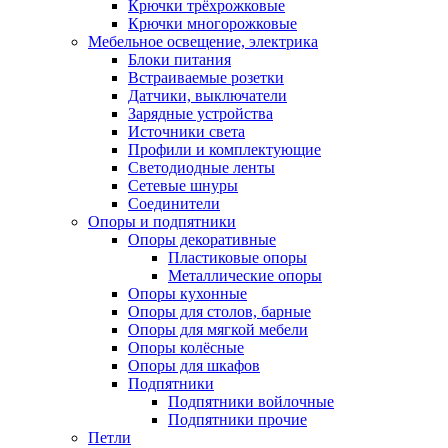
Крючки трёхрожковые
Крючки многорожковые
Мебельное освещение, электрика
Блоки питания
Встраиваемые розетки
Датчики, выключатели
Зарядные устройства
Источники света
Профили и комплектующие
Светодиодные ленты
Сетевые шнуры
Соединители
Опоры и подпятники
Опоры декоративные
Пластиковые опоры
Металлические опоры
Опоры кухонные
Опоры для столов, барные
Опоры для мягкой мебели
Опоры колёсные
Опоры для шкафов
Подпятники
Подпятники войлочные
Подпятники прочие
Петли