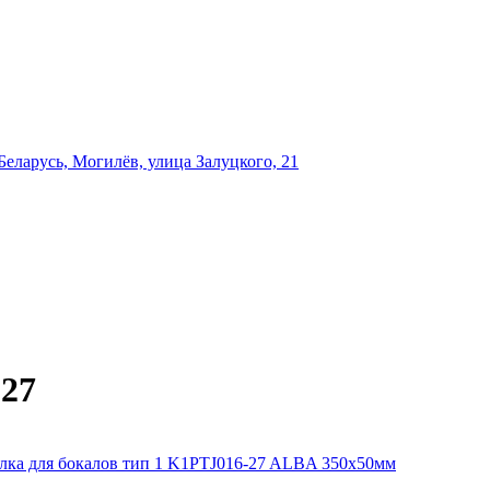
еларусь, Могилёв, улица Залуцкого, 21
-27